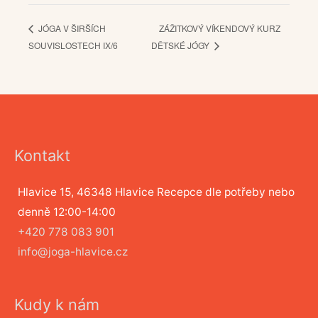
ZÁŽITKOVÝ VÍKENDOVÝ KURZ
JÓGA V ŠIRŠÍCH
SOUVISLOSTECH IX/6
DĚTSKÉ JÓGY
Kontakt
Hlavice 15, 46348 Hlavice Recepce dle potřeby nebo
denně 12:00-14:00
+420 778 083 901
info@joga-hlavice.cz
Kudy k nám